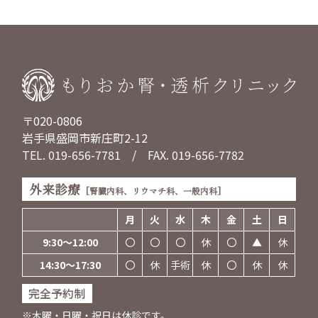
〒020-0806
岩手県盛岡市新庄町2-12
TEL.
019-656-7781
/ FAX. 019-656-7782
外来診療
[腎臓内科、リウマチ科、一般内科]
月
火
水
木
金
土
日
9:30～12:00
〇
〇
〇
休
〇
▲
休
14:30～17:30
〇
休
手術
休
〇
休
休
完全予約制
※木曜・日曜・祝日は休診です。