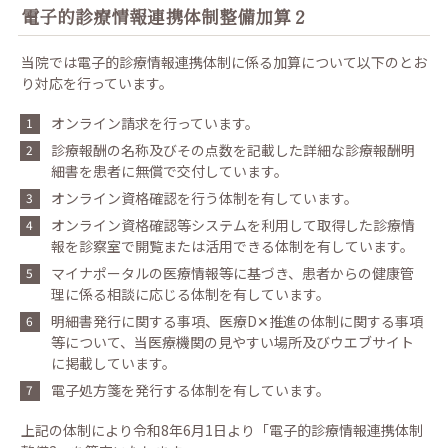
電子的診療情報連携体制整備加算２
サイトポリシー
当院では電子的診療情報連携体制に係る加算について以下のとお
プライバシーポリシー
り対応を行っています。
施設基準等に関する掲示事項
オンライン請求を行っています。
診療報酬の名称及びその点数を記載した詳細な診療報酬明
細書を患者に無償で交付しています。
オンライン資格確認を行う体制を有しています。
オンライン資格確認等システムを利用して取得した診療情
報を診察室で開覧または活用できる体制を有しています。
マイナポータルの医療情報等に基づき、患者からの健康管
理に係る相談に応じる体制を有しています。
明細書発行に関する事項、医療D✕推進の体制に関する事項
等について、当医療機関の見やすい場所及びウエブサイト
に掲載しています。
電子処方箋を発行する体制を有しています。
上記の体制により令和8年6月1日より「電子的診療情報連携体制