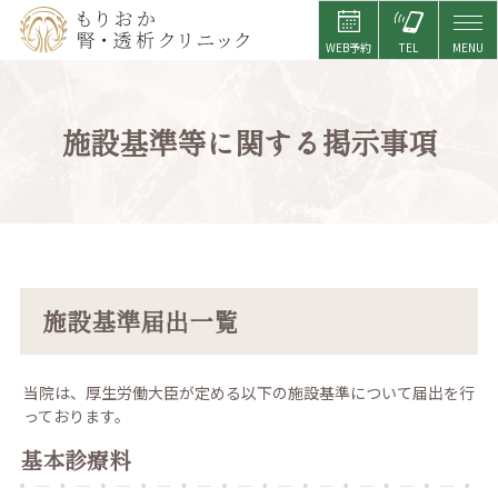
ホーム
施設基準等に関する掲示事項
院長紹介
初めての方へ
人工透析
無料送迎サービス
施設基準届出一覧
透析通院希望の方へ
アクセス
当院は、厚生労働大臣が定める以下の施設基準について届出を行
っております。
採用情報
基本診療料
お問い合わせ