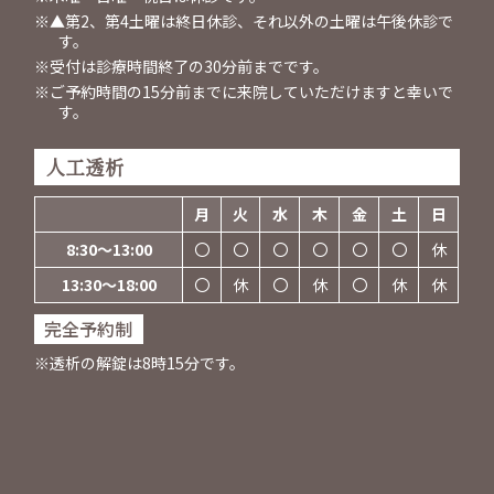
※▲第2、第4土曜は終日休診、それ以外の土曜は午後休診で
す。
※受付は診療時間終了の30分前までです。
※ご予約時間の15分前までに来院していただけますと幸いで
す。
人工透析
月
火
水
木
金
土
日
8:30～13:00
〇
〇
〇
〇
〇
〇
休
13:30～18:00
〇
休
〇
休
〇
休
休
完全予約制
※透析の解錠は8時15分です。